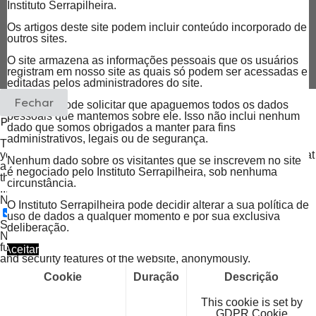
Instituto Serrapilheira.
Os artigos deste site podem incluir conteúdo incorporado de
outros sites.
O site armazena as informações pessoais que os usuários
© Instituto Serrapilheira. Todos os direitos reservados.
registram em nosso site as quais só podem ser acessadas e
editadas pelos administradores do site.
Fechar
O usuário pode solicitar que apaguemos todos os dados
pessoais que mantemos sobre ele. Isso não inclui nenhum
Privacy Overview
dado que somos obrigados a manter para fins
administrativos, legais ou de segurança.
This website uses cookies to improve your experience while
you navigate through the website. Out of these, the cookies that
Nenhum dado sobre os visitantes que se inscrevem no site
are categorized as necessary are stored on your browser as
é negociado pelo Instituto Serrapilheira, sob nenhuma
they are essential for the working of basic functionalities of the
circunstância.
...
Necessary
O Instituto Serrapilheira pode decidir alterar a sua política de
Necessary
uso de dados a qualquer momento e por sua exclusiva
Sempre ativado
deliberação.
Necessary cookies are absolutely essential for the website to
function properly. These cookies ensure basic functionalities
Aceitar
and security features of the website, anonymously.
Cookie
Duração
Descrição
This cookie is set by
GDPR Cookie