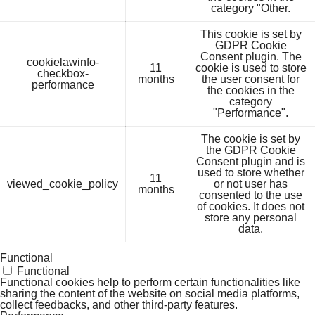
category "Other.
This cookie is set by
GDPR Cookie
Consent plugin. The
cookielawinfo-
11
cookie is used to store
checkbox-
months
the user consent for
performance
the cookies in the
category
"Performance".
The cookie is set by
the GDPR Cookie
Consent plugin and is
used to store whether
11
viewed_cookie_policy
or not user has
months
consented to the use
of cookies. It does not
store any personal
data.
Functional
Functional
Functional cookies help to perform certain functionalities like
sharing the content of the website on social media platforms,
collect feedbacks, and other third-party features.