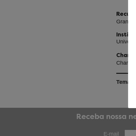
Recurs
Grant S
Instit
Univers
Chama
Chamad
Temas
Receba nossa ne
E-mail