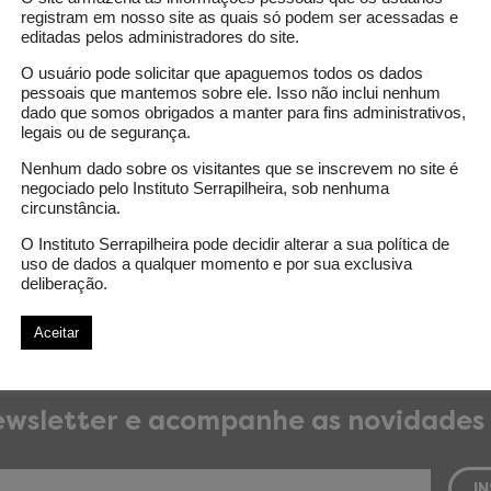
registram em nosso site as quais só podem ser acessadas e
editadas pelos administradores do site.
os investidos
O usuário pode solicitar que apaguemos todos os dados
errapilheira: R$ 75.000,000
pessoais que mantemos sobre ele. Isso não inclui nenhum
dado que somos obrigados a manter para fins administrativos,
uições
legais ou de segurança.
idade Federal do Rio Grande do Norte
Nenhum dado sobre os visitantes que se inscrevem no site é
negociado pelo Instituto Serrapilheira, sob nenhuma
das
circunstância.
a 1
O Instituto Serrapilheira pode decidir alterar a sua política de
uso de dados a qualquer momento e por sua exclusiva
deliberação.
bioinformática
plantas
plantas medicinais
Aceitar
wsletter e acompanhe as novidades 