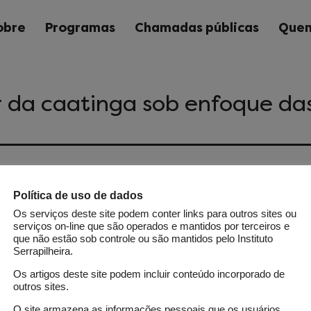
obre
Programas
Chamadas públicas
Quem
 da caatinga sob enfoque da
ntas moleculares e de bioinformática estão transforman
Política de uso de dados
do o entendimento da fisiologia vegetal e dando ensejo 
Os serviços deste site podem conter links para outros sites ou
ológicas. A integração de dados de transcriptoma, prot
serviços on-line que são operados e mantidos por terceiros e
 medicinais brasileiras difundidas na Caatinga, bem co
que não estão sob controle ou são mantidos pelo Instituto
Serrapilheira.
es bioativos são os objetivos do projeto. Os resultados p
nsão do metabolismo secundário das plantas sob múltip
Os artigos deste site podem incluir conteúdo incorporado de
outros sites.
esse, em um bioma exclusivamente brasileiro em process
O site armazena as informações pessoais que os usuários