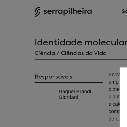
S
Identidade molecular
Ciência / Ciências da Vida
Ferrame
Responsáveis
amplian
biotecn
Raquel Brandt
plantas
Giordani
alcaloid
compree
de estr