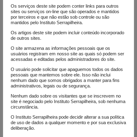
Os serviços deste site podem conter links para outros
intestinais mantêm um contato direto com o
sites ou serviços on-line que são operados e mantidos
cérebro, podendo ter impacto em nosso
por terceiros e que não estão sob controle ou são
mantidos pelo Instituto Serrapilheira.
comportamento.
Os artigos deste site podem incluir conteúdo incorporado
O leitor agora deve já ter entendido aonde estou
de outros sites.
querendo chegar. Isso mesmo: o cérebro e o
O site armazena as informações pessoais que os
usuários registram em nosso site as quais só podem ser
intestino podem trabalhar juntos ditando nossos
acessadas e editadas pelos administradores do site.
pensamentos e ações. Então é possível dizer que o
O usuário pode solicitar que apaguemos todos os dados
intestino interfere no funcionamento do cérebro e
pessoais que mantemos sobre ele. Isso não inclui
vice-versa, e atualmente até existe uma área de
nenhum dado que somos obrigados a manter para fins
administrativos, legais ou de segurança.
pesquisa voltada somente para o tão falado eixo
Nenhum dado sobre os visitantes que se inscrevem no
intestino-cérebro. Uma breve busca na maior base
site é negociado pelo Instituto Serrapilheira, sob nenhuma
de dados de pesquisa biomédica (o PubMed) com o
circunstância.
termo “intestino-cérebro” em inglês (
gut-brain axis
)
O Instituto Serrapilheira pode decidir alterar a sua política
mostra que somente em 2022 foram produzidos no
de uso de dados a qualquer momento e por sua exclusiva
deliberação.
mundo mais de 1.400 artigos científicos a respeito