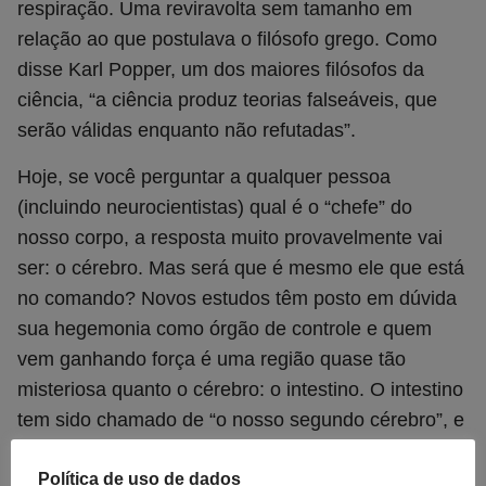
respiração. Uma reviravolta sem tamanho em
relação ao que postulava o filósofo grego. Como
disse Karl Popper, um dos maiores filósofos da
ciência, “a ciência produz teorias falseáveis, que
serão válidas enquanto não refutadas”.
Hoje, se você perguntar a qualquer pessoa
(incluindo neurocientistas) qual é o “chefe” do
nosso corpo, a resposta muito provavelmente vai
ser: o cérebro. Mas será que é mesmo ele que está
no comando? Novos estudos têm posto em dúvida
sua hegemonia como órgão de controle e quem
vem ganhando força é uma região quase tão
misteriosa quanto o cérebro: o intestino. O intestino
tem sido chamado de “o nosso segundo cérebro”, e
de fato existe uma abundância de células nervosas
Política de uso de dados
vivendo em nossas entranhas. Os neurônios