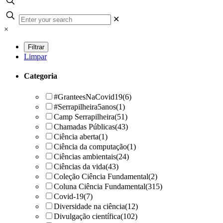
✕
×
Limpar
Categoria
#GranteesNaCovid19
(6)
#Serrapilheira5anos
(1)
Camp Serrapilheira
(51)
Chamadas Públicas
(43)
Ciência aberta
(1)
Ciência da computação
(1)
Ciências ambientais
(24)
Ciências da vida
(43)
Coleção Ciência Fundamental
(2)
Coluna Ciência Fundamental
(315)
Covid-19
(7)
Diversidade na ciência
(12)
Divulgação científica
(102)