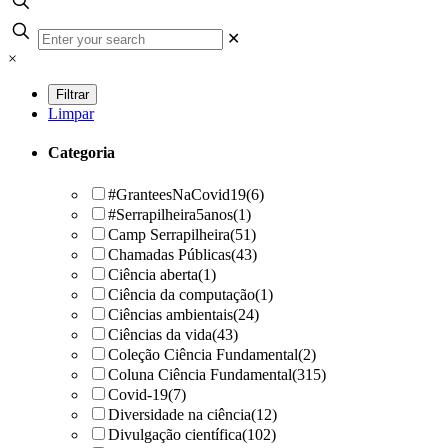
✕
×
Limpar
Categoria
#GranteesNaCovid19
(6)
#Serrapilheira5anos
(1)
Camp Serrapilheira
(51)
Chamadas Públicas
(43)
Ciência aberta
(1)
Ciência da computação
(1)
Ciências ambientais
(24)
Ciências da vida
(43)
Coleção Ciência Fundamental
(2)
Coluna Ciência Fundamental
(315)
Covid-19
(7)
Diversidade na ciência
(12)
Divulgação científica
(102)