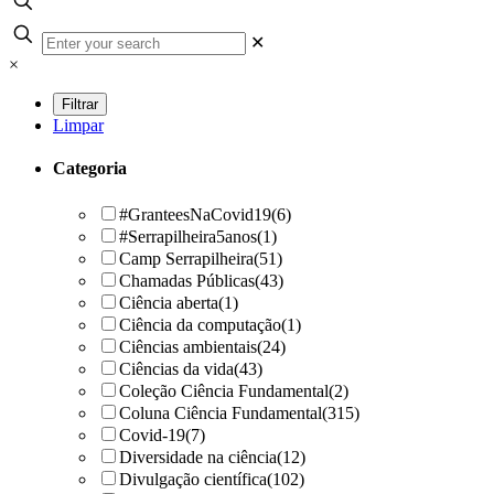
✕
×
Limpar
Categoria
#GranteesNaCovid19
(6)
#Serrapilheira5anos
(1)
Camp Serrapilheira
(51)
Chamadas Públicas
(43)
Ciência aberta
(1)
Ciência da computação
(1)
Ciências ambientais
(24)
Ciências da vida
(43)
Coleção Ciência Fundamental
(2)
Coluna Ciência Fundamental
(315)
Covid-19
(7)
Diversidade na ciência
(12)
Divulgação científica
(102)