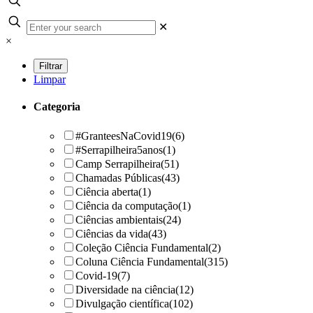
✕
×
Limpar
Categoria
#GranteesNaCovid19
(6)
#Serrapilheira5anos
(1)
Camp Serrapilheira
(51)
Chamadas Públicas
(43)
Ciência aberta
(1)
Ciência da computação
(1)
Ciências ambientais
(24)
Ciências da vida
(43)
Coleção Ciência Fundamental
(2)
Coluna Ciência Fundamental
(315)
Covid-19
(7)
Diversidade na ciência
(12)
Divulgação científica
(102)