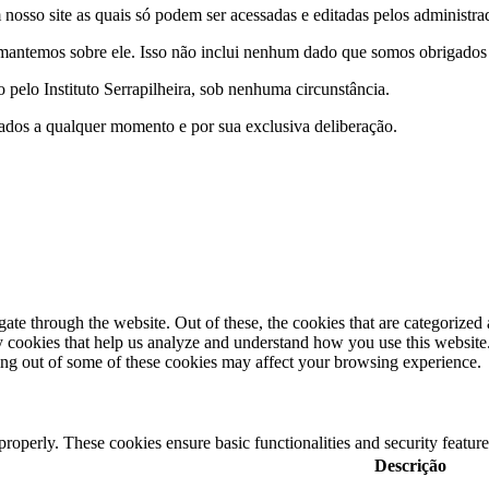
nosso site as quais só podem ser acessadas e editadas pelos administrad
antemos sobre ele. Isso não inclui nenhum dado que somos obrigados a 
pelo Instituto Serrapilheira, sob nenhuma circunstância.
e dados a qualquer momento e por sua exclusiva deliberação.
e through the website. Out of these, the cookies that are categorized a
rty cookies that help us analyze and understand how you use this websit
ting out of some of these cookies may affect your browsing experience.
 properly. These cookies ensure basic functionalities and security featu
Descrição