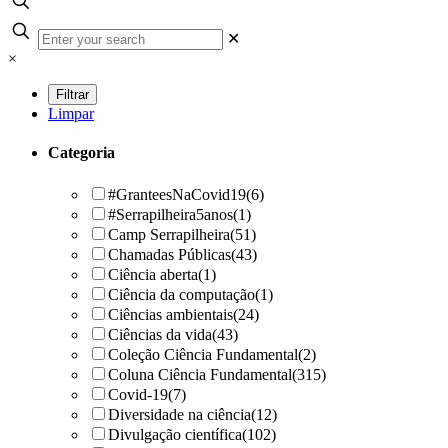
✕
×
Limpar
Categoria
#GranteesNaCovid19
(6)
#Serrapilheira5anos
(1)
Camp Serrapilheira
(51)
Chamadas Públicas
(43)
Ciência aberta
(1)
Ciência da computação
(1)
Ciências ambientais
(24)
Ciências da vida
(43)
Coleção Ciência Fundamental
(2)
Coluna Ciência Fundamental
(315)
Covid-19
(7)
Diversidade na ciência
(12)
Divulgação científica
(102)