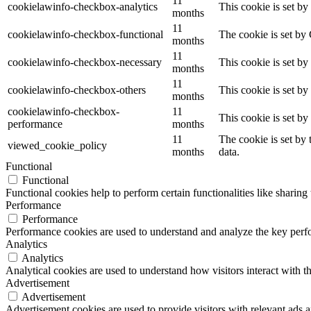
11
cookielawinfo-checkbox-analytics
This cookie is set b
months
11
cookielawinfo-checkbox-functional
The cookie is set by
months
11
cookielawinfo-checkbox-necessary
This cookie is set b
months
11
cookielawinfo-checkbox-others
This cookie is set b
months
cookielawinfo-checkbox-
11
This cookie is set b
performance
months
11
The cookie is set by
viewed_cookie_policy
months
data.
Functional
Functional
Functional cookies help to perform certain functionalities like sharing 
Performance
Performance
Performance cookies are used to understand and analyze the key perfor
Analytics
Analytics
Analytical cookies are used to understand how visitors interact with th
Advertisement
Advertisement
Advertisement cookies are used to provide visitors with relevant ads 