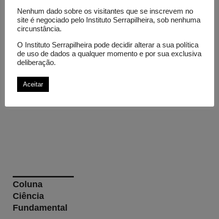
povos
indígenas
Nenhum dado sobre os visitantes que se inscrevem no
site é negociado pelo Instituto Serrapilheira, sob nenhuma
e
circunstância.
comunidades
O Instituto Serrapilheira pode decidir alterar a sua política
tradicionais
de uso de dados a qualquer momento e por sua exclusiva
deliberação.
estão
salvando
Aceitar
ecossistemas
Coluna
Ciência
Fundamental