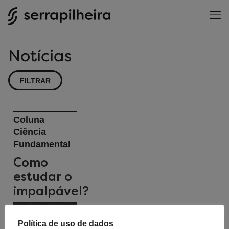
Notícias
FILTRAR
Coluna
Ciência
Fundamental
Como
estudar o
impalpável?
Política de uso de dados