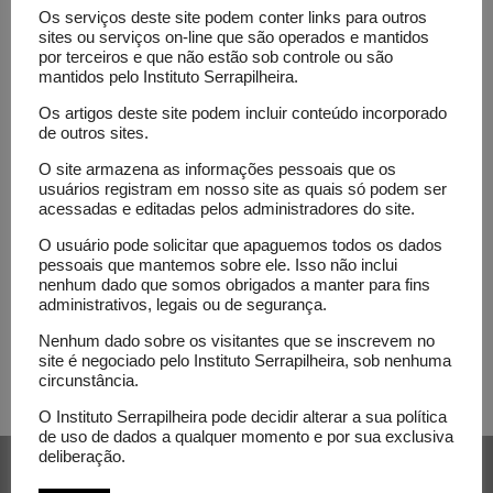
Os serviços deste site podem conter links para outros
sites ou serviços on-line que são operados e mantidos
por terceiros e que não estão sob controle ou são
mantidos pelo Instituto Serrapilheira.
Os artigos deste site podem incluir conteúdo incorporado
Coluna
de outros sites.
Ciência
Fundamental
O site armazena as informações pessoais que os
usuários registram em nosso site as quais só podem ser
Quantas
acessadas e editadas pelos administradores do site.
galáxias
O usuário pode solicitar que apaguemos todos os dados
existem
pessoais que mantemos sobre ele. Isso não inclui
nenhum dado que somos obrigados a manter para fins
no
administrativos, legais ou de segurança.
universo?
Nenhum dado sobre os visitantes que se inscrevem no
site é negociado pelo Instituto Serrapilheira, sob nenhuma
circunstância.
O Instituto Serrapilheira pode decidir alterar a sua política
de uso de dados a qualquer momento e por sua exclusiva
deliberação.
Receba nossa newsletter e