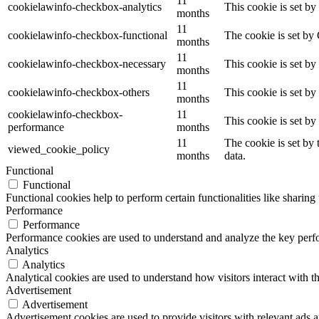
11
cookielawinfo-checkbox-analytics
This cookie is set b
months
11
cookielawinfo-checkbox-functional
The cookie is set by
months
11
cookielawinfo-checkbox-necessary
This cookie is set b
months
11
cookielawinfo-checkbox-others
This cookie is set b
months
cookielawinfo-checkbox-
11
This cookie is set b
performance
months
11
The cookie is set by
viewed_cookie_policy
months
data.
Functional
Functional
Functional cookies help to perform certain functionalities like sharing 
Performance
Performance
Performance cookies are used to understand and analyze the key perfor
Analytics
Analytics
Analytical cookies are used to understand how visitors interact with th
Advertisement
Advertisement
Advertisement cookies are used to provide visitors with relevant ads 