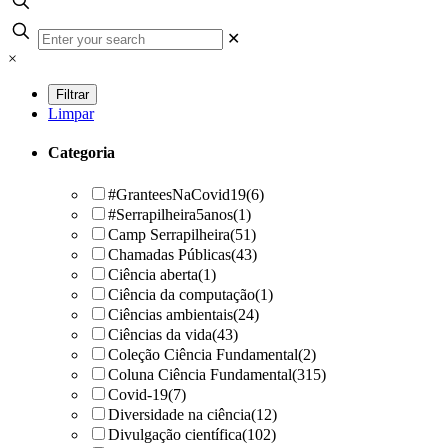
✕
×
Limpar
Categoria
#GranteesNaCovid19
(6)
#Serrapilheira5anos
(1)
Camp Serrapilheira
(51)
Chamadas Públicas
(43)
Ciência aberta
(1)
Ciência da computação
(1)
Ciências ambientais
(24)
Ciências da vida
(43)
Coleção Ciência Fundamental
(2)
Coluna Ciência Fundamental
(315)
Covid-19
(7)
Diversidade na ciência
(12)
Divulgação científica
(102)