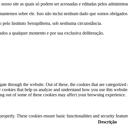
nosso site as quais só podem ser acessadas e editadas pelos administrad
antemos sobre ele. Isso não inclui nenhum dado que somos obrigados a 
pelo Instituto Serrapilheira, sob nenhuma circunstância.
e dados a qualquer momento e por sua exclusiva deliberação.
e through the website. Out of these, the cookies that are categorized a
rty cookies that help us analyze and understand how you use this websit
ting out of some of these cookies may affect your browsing experience.
 properly. These cookies ensure basic functionalities and security featu
Descrição