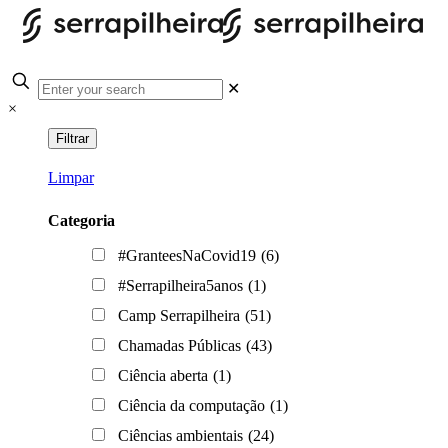
✕
×
Limpar
Categoria
#GranteesNaCovid19
(6)
#Serrapilheira5anos
(1)
Camp Serrapilheira
(51)
Chamadas Públicas
(43)
Ciência aberta
(1)
Ciência da computação
(1)
Ciências ambientais
(24)