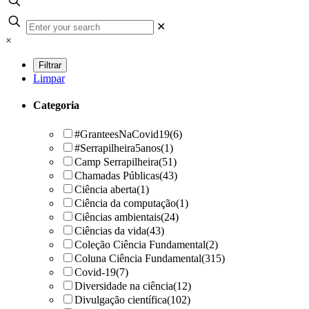
✕
×
Limpar
Categoria
#GranteesNaCovid19
(6)
#Serrapilheira5anos
(1)
Camp Serrapilheira
(51)
Chamadas Públicas
(43)
Ciência aberta
(1)
Ciência da computação
(1)
Ciências ambientais
(24)
Ciências da vida
(43)
Coleção Ciência Fundamental
(2)
Coluna Ciência Fundamental
(315)
Covid-19
(7)
Diversidade na ciência
(12)
Divulgação científica
(102)