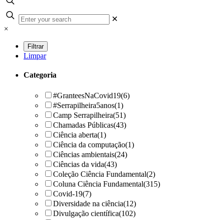
✕
×
Limpar
Categoria
#GranteesNaCovid19
(6)
#Serrapilheira5anos
(1)
Camp Serrapilheira
(51)
Chamadas Públicas
(43)
Ciência aberta
(1)
Ciência da computação
(1)
Ciências ambientais
(24)
Ciências da vida
(43)
Coleção Ciência Fundamental
(2)
Coluna Ciência Fundamental
(315)
Covid-19
(7)
Diversidade na ciência
(12)
Divulgação científica
(102)