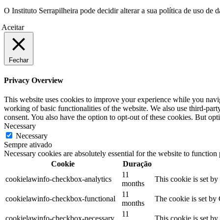
O Instituto Serrapilheira pode decidir alterar a sua política de uso d
Aceitar
Fechar
Privacy Overview
This website uses cookies to improve your experience while you navigat
working of basic functionalities of the website. We also use third-pa
consent. You also have the option to opt-out of these cookies. But op
Necessary
Necessary
Sempre ativado
Necessary cookies are absolutely essential for the website to function
Cookie
Duração
11
cookielawinfo-checkbox-analytics
This cookie is set b
months
11
cookielawinfo-checkbox-functional
The cookie is set by
months
11
cookielawinfo-checkbox-necessary
This cookie is set b