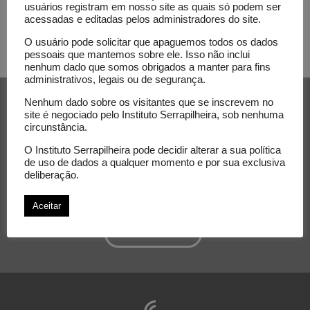
usuários registram em nosso site as quais só podem ser
acessadas e editadas pelos administradores do site.
O usuário pode solicitar que apaguemos todos os dados
pessoais que mantemos sobre ele. Isso não inclui
nenhum dado que somos obrigados a manter para fins
administrativos, legais ou de segurança.
Receba nossa newsletter e
Nenhum dado sobre os visitantes que se inscrevem no
acompanhe as novidades do
site é negociado pelo Instituto Serrapilheira, sob nenhuma
circunstância.
Serrapilheira
O Instituto Serrapilheira pode decidir alterar a sua política
de uso de dados a qualquer momento e por sua exclusiva
E-mail
deliberação.
Aceitar