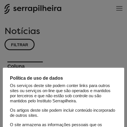
Notícias
FILTRAR
Coluna
Ciência
Política de uso de dados
Fundamental
Os serviços deste site podem conter links para outros
Precisamos
sites ou serviços on-line que são operados e mantidos
por terceiros e que não estão sob controle ou são
falar do
mantidos pelo Instituto Serrapilheira.
“desmatamento”
Os artigos deste site podem incluir conteúdo incorporado
do Pampa
de outros sites.
O site armazena as informações pessoais que os