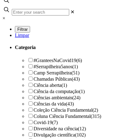
✕
×
Limpar
Categoria
#GranteesNaCovid19
(6)
#Serrapilheira5anos
(1)
Camp Serrapilheira
(51)
Chamadas Públicas
(43)
Ciência aberta
(1)
Ciência da computação
(1)
Ciências ambientais
(24)
Ciências da vida
(43)
Coleção Ciência Fundamental
(2)
Coluna Ciência Fundamental
(315)
Covid-19
(7)
Diversidade na ciência
(12)
Divulgação científica
(102)