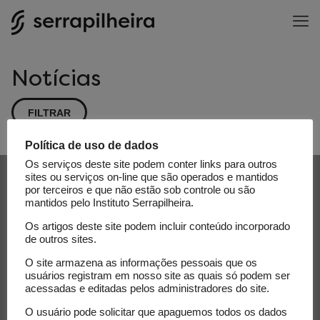
Notícias
FILTRAR
Política de uso de dados
Os serviços deste site podem conter links para outros
Receba nossa newsletter e
sites ou serviços on-line que são operados e mantidos
por terceiros e que não estão sob controle ou são
acompanhe as novidades do
mantidos pelo Instituto Serrapilheira.
Serrapilheira
Os artigos deste site podem incluir conteúdo incorporado
de outros sites.
E-mail
O site armazena as informações pessoais que os
usuários registram em nosso site as quais só podem ser
acessadas e editadas pelos administradores do site.
O usuário pode solicitar que apaguemos todos os dados