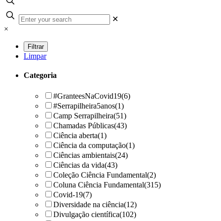
✕
×
Limpar
Categoria
#GranteesNaCovid19
(6)
#Serrapilheira5anos
(1)
Camp Serrapilheira
(51)
Chamadas Públicas
(43)
Ciência aberta
(1)
Ciência da computação
(1)
Ciências ambientais
(24)
Ciências da vida
(43)
Coleção Ciência Fundamental
(2)
Coluna Ciência Fundamental
(315)
Covid-19
(7)
Diversidade na ciência
(12)
Divulgação científica
(102)