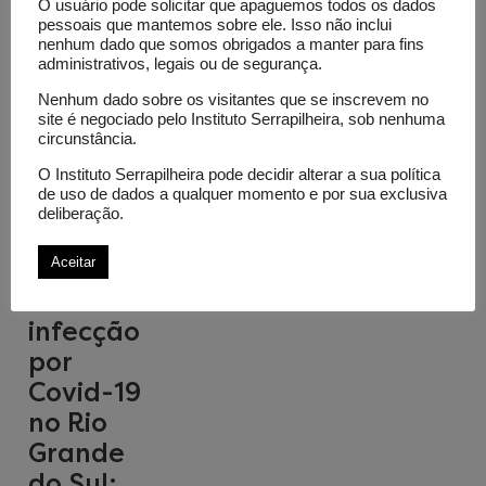
O usuário pode solicitar que apaguemos todos os dados
pessoais que mantemos sobre ele. Isso não inclui
nenhum dado que somos obrigados a manter para fins
administrativos, legais ou de segurança.
Nenhum dado sobre os visitantes que se inscrevem no
site é negociado pelo Instituto Serrapilheira, sob nenhuma
circunstância.
O Instituto Serrapilheira pode decidir alterar a sua política
de uso de dados a qualquer momento e por sua exclusiva
Evolução
deliberação.
da
Aceitar
prevalência
de
infecção
por
Covid-19
no Rio
Grande
do Sul: