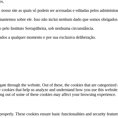
es.
nosso site as quais só podem ser acessadas e editadas pelos administrad
antemos sobre ele. Isso não inclui nenhum dado que somos obrigados a 
pelo Instituto Serrapilheira, sob nenhuma circunstância.
e dados a qualquer momento e por sua exclusiva deliberação.
e through the website. Out of these, the cookies that are categorized a
rty cookies that help us analyze and understand how you use this websit
ting out of some of these cookies may affect your browsing experience.
 properly. These cookies ensure basic functionalities and security featu