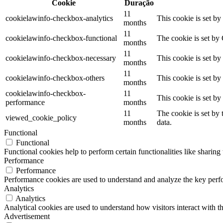
Cookie
Duração
11
cookielawinfo-checkbox-analytics
This cookie is set b
months
11
cookielawinfo-checkbox-functional
The cookie is set by
months
11
cookielawinfo-checkbox-necessary
This cookie is set b
months
11
cookielawinfo-checkbox-others
This cookie is set b
months
cookielawinfo-checkbox-
11
This cookie is set b
performance
months
11
The cookie is set by
viewed_cookie_policy
months
data.
Functional
Functional
Functional cookies help to perform certain functionalities like sharing 
Performance
Performance
Performance cookies are used to understand and analyze the key perfor
Analytics
Analytics
Analytical cookies are used to understand how visitors interact with th
Advertisement