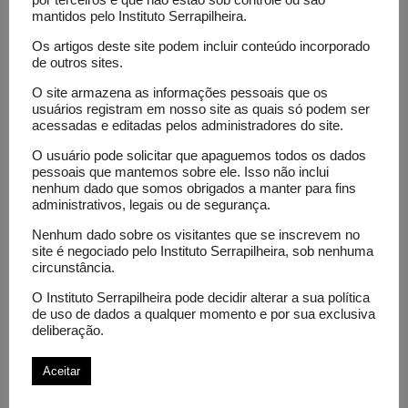
por terceiros e que não estão sob controle ou são
mantidos pelo Instituto Serrapilheira.
do instituto.
Os artigos deste site podem incluir conteúdo incorporado
Os vídeos podem ser conferidos em
de outros sites.
https://www.youtube.com/InstitutoSerrapilheira
O site armazena as informações pessoais que os
usuários registram em nosso site as quais só podem ser
acessadas e editadas pelos administradores do site.
O usuário pode solicitar que apaguemos todos os dados
pessoais que mantemos sobre ele. Isso não inclui
nenhum dado que somos obrigados a manter para fins
administrativos, legais ou de segurança.
Nenhum dado sobre os visitantes que se inscrevem no
site é negociado pelo Instituto Serrapilheira, sob nenhuma
circunstância.
O Instituto Serrapilheira pode decidir alterar a sua política
de uso de dados a qualquer momento e por sua exclusiva
deliberação.
Aceitar