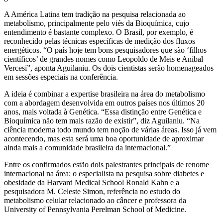
A América Latina tem tradição na pesquisa relacionada ao
metabolismo, principalmente pelo viés da Bioquímica, cujo
entendimento é bastante complexo. O Brasil, por exemplo, é
reconhecido pelas técnicas específicas de medição dos fluxos
energéticos. “O país hoje tem bons pesquisadores que são ‘filhos
científicos’ de grandes nomes como Leopoldo de Meis e Anibal
Vercesi”, aponta Aguilaniu. Os dois cientistas serão homenageados
em sessões especiais na conferência.
A ideia é combinar a expertise brasileira na área do metabolismo
com a abordagem desenvolvida em outros países nos últimos 20
anos, mais voltada à Genética. “Essa distinção entre Genética e
Bioquímica não tem mais razão de existir”, diz Aguilaniu. “Na
ciência moderna todo mundo tem noção de várias áreas. Isso já vem
acontecendo, mas esta será uma boa oportunidade de aproximar
ainda mais a comunidade brasileira da internacional.”
Entre os confirmados estão dois palestrantes principais de renome
internacional na área: o especialista na pesquisa sobre diabetes e
obesidade da Harvard Medical School Ronald Kahn e a
pesquisadora M. Celeste Simon, referência no estudo do
metabolismo celular relacionado ao câncer e professora da
University of Pennsylvania Perelman School of Medicine.