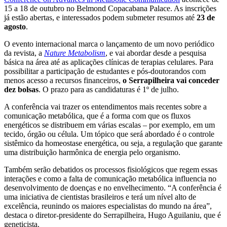
15 a 18 de outubro no Belmond Copacabana Palace. As inscrições
já estão abertas, e interessados podem submeter resumos até
23 de
agosto
.
O evento internacional marca o lançamento de um novo periódico
da revista, a
Nature Metabolism
, e vai abordar desde a pesquisa
básica na área até as aplicações clínicas de terapias celulares. Para
possibilitar a participação de estudantes e pós-doutorandos com
menos acesso a recursos financeiros,
o Serrapilheira vai conceder
dez bolsas
. O prazo para as candidaturas é 1º de julho.
A conferência vai trazer os entendimentos mais recentes sobre a
comunicação metabólica, que é a forma com que os fluxos
energéticos se distribuem em várias escalas – por exemplo, em um
tecido, órgão ou célula. Um tópico que será abordado é o controle
sistêmico da homeostase energética, ou seja, a regulação que garante
uma distribuição harmônica de energia pelo organismo.
Também serão debatidos os processos fisiológicos que regem essas
interações e como a falta de comunicação metabólica influencia no
desenvolvimento de doenças e no envelhecimento. “A conferência é
uma iniciativa de cientistas brasileiros e terá um nível alto de
excelência, reunindo os maiores especialistas do mundo na área”,
destaca o diretor-presidente do Serrapilheira, Hugo Aguilaniu, que é
geneticista.