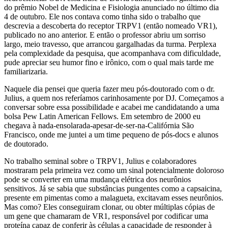
do prêmio Nobel de Medicina e Fisiologia anunciado no último dia
4 de outubro. Ele nos contava como tinha sido o trabalho que
descrevia a descoberta do receptor TRPV1 (então nomeado VR1),
publicado no ano anterior. E então o professor abriu um sorriso
largo, meio travesso, que arrancou gargalhadas da turma. Perplexa
pela complexidade da pesquisa, que acompanhava com dificuldade,
pude apreciar seu humor fino e irônico, com o qual mais tarde me
familiarizaria.
Naquele dia pensei que queria fazer meu pós-doutorado com o dr.
Julius, a quem nos referíamos carinhosamente por DJ. Começamos a
conversar sobre essa possibilidade e acabei me candidatando a uma
bolsa Pew Latin American Fellows. Em setembro de 2000 eu
chegava à nada-ensolarada-apesar-de-ser-na-Califórnia São
Francisco, onde me juntei a um time pequeno de pós-docs e alunos
de doutorado.
No trabalho seminal sobre o TRPV1, Julius e colaboradores
mostraram pela primeira vez como um sinal potencialmente doloroso
pode se converter em uma mudança elétrica dos neurônios
sensitivos. Já se sabia que substâncias pungentes como a capsaicina,
presente em pimentas como a malagueta, excitavam esses neurônios.
Mas como? Eles conseguiram clonar, ou obter múltiplas cópias de
um gene que chamaram de VR1, responsável por codificar uma
proteína capaz de conferir às células a capacidade de responder à