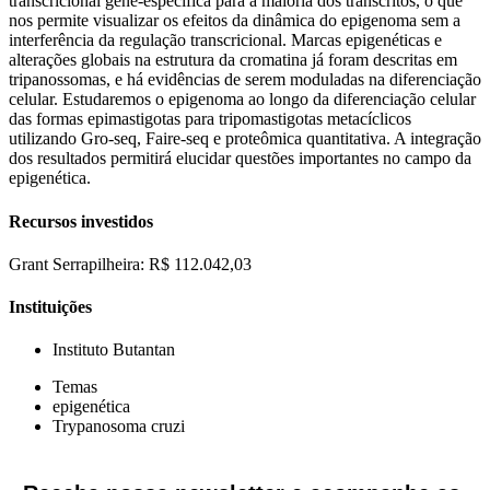
transcricional gene-específica para a maioria dos transcritos, o que
nos permite visualizar os efeitos da dinâmica do epigenoma sem a
interferência da regulação transcricional. Marcas epigenéticas e
alterações globais na estrutura da cromatina já foram descritas em
tripanossomas, e há evidências de serem moduladas na diferenciação
celular. Estudaremos o epigenoma ao longo da diferenciação celular
das formas epimastigotas para tripomastigotas metacíclicos
utilizando Gro-seq, Faire-seq e proteômica quantitativa. A integração
dos resultados permitirá elucidar questões importantes no campo da
epigenética.
Recursos investidos
Grant Serrapilheira: R$ 112.042,03
Instituições
Instituto Butantan
Temas
epigenética
Trypanosoma cruzi