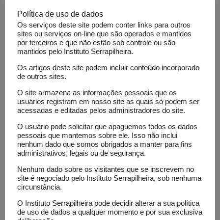
todas as sessões da CPI da Pandemia para localizar
Política de uso de dados
menções, ainda que oblíquas, a estudos. Depois, esses
foram identificados e categorizados para compreender
Os serviços deste site podem conter links para outros
os padrões de uso de evidências na ciência. O relatório
sites ou serviços on-line que são operados e mantidos
final foi distribuído pela
Agência Bori
, também grantee
por terceiros e que não estão sob controle ou são
do Serrapilheira,
e mostrou que estudos enviesados,
mantidos pelo Instituto Serrapilheira.
com falhas metodológicas e a chamada pseudociência
tiveram mais destaque e foram usadas para desviar a
Os artigos deste site podem incluir conteúdo incorporado
atenção das pesquisas científicas de qualidade durante
de outros sites.
a CPI da Pandemia.
Um dos pioneiros do jornalismo de dados no Brasil,
O site armazena as informações pessoais que os
Soares tem no currículo prêmios Esso, Petrobras e
usuários registram em nosso site as quais só podem ser
Synapsis/FBH. Sua empresa, a Lagom Data, colabora
acessadas e editadas pelos administradores do site.
com veículos de imprensa e entidades do terceiro setor
para coleta, análise e visualização de dados.
O usuário pode solicitar que apaguemos todos os dados
pessoais que mantemos sobre ele. Isso não inclui
Veja o relatório final
aqui
.
nenhum dado que somos obrigados a manter para fins
administrativos, legais ou de segurança.
Site
Nenhum dado sobre os visitantes que se inscrevem no
site é negociado pelo Instituto Serrapilheira, sob nenhuma
circunstância.
Recursos investidos
Grant 2022: R$ 47.500,00
O Instituto Serrapilheira pode decidir alterar a sua política
de uso de dados a qualquer momento e por sua exclusiva