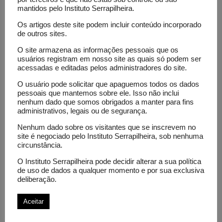
mantidos pelo Instituto Serrapilheira.
no início de sua diferenciação.
Os artigos deste site podem incluir conteúdo incorporado
Nesse processo, os elementos mais pesados
de outros sites.
afundaram em direção ao centro da Terra,
O site armazena as informações pessoais que os
formando um núcleo de liga metálica de ferro e
usuários registram em nosso site as quais só podem ser
acessadas e editadas pelos administradores do site.
níquel (cuja rotação é responsável por nosso
O usuário pode solicitar que apaguemos todos os dados
campo magnético) e deixando para trás uma
pessoais que mantemos sobre ele. Isso não inclui
camada externa enriquecida de elementos mais
nenhum dado que somos obrigados a manter para fins
administrativos, legais ou de segurança.
leves (principalmente silício), cuja composição se
Nenhum dado sobre os visitantes que se inscrevem no
assemelha aos magmas que hoje são expelidos
site é negociado pelo Instituto Serrapilheira, sob nenhuma
nos limites em que as placas tectônicas se
circunstância.
separam, formando as chamadas dorsais meso-
O Instituto Serrapilheira pode decidir alterar a sua política
oceânicas.
de uso de dados a qualquer momento e por sua exclusiva
deliberação.
Leia o texto completo no blog
Ciência Fundamental
,
Aceitar
na Folha de S.Paulo.