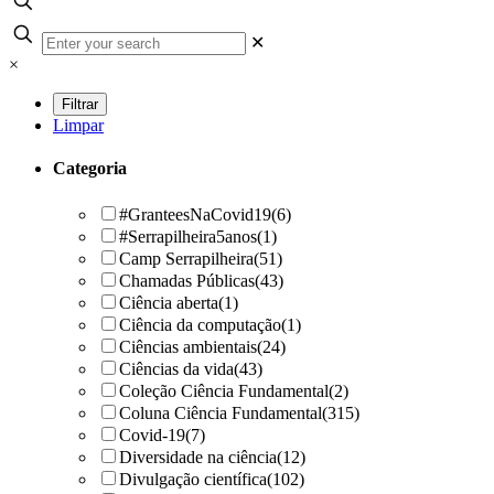
✕
×
Limpar
Categoria
#GranteesNaCovid19
(6)
#Serrapilheira5anos
(1)
Camp Serrapilheira
(51)
Chamadas Públicas
(43)
Ciência aberta
(1)
Ciência da computação
(1)
Ciências ambientais
(24)
Ciências da vida
(43)
Coleção Ciência Fundamental
(2)
Coluna Ciência Fundamental
(315)
Covid-19
(7)
Diversidade na ciência
(12)
Divulgação científica
(102)