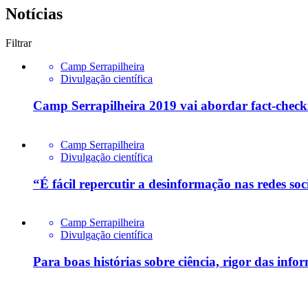
Notícias
Filtrar
Camp Serrapilheira
Divulgação científica
Camp Serrapilheira 2019 vai abordar fact-checki
Camp Serrapilheira
Divulgação científica
“É fácil repercutir a desinformação nas redes soci
Camp Serrapilheira
Divulgação científica
Para boas histórias sobre ciência, rigor das infor