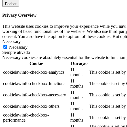
Fechar
Privacy Overview
This website uses cookies to improve your experience while you navigat
working of basic functionalities of the website. We also use third-pa
consent. You also have the option to opt-out of these cookies. But op
Necessary
Necessary
Sempre ativado
Necessary cookies are absolutely essential for the website to function
Cookie
Duração
11
cookielawinfo-checkbox-analytics
This cookie is set b
months
11
cookielawinfo-checkbox-functional
The cookie is set by
months
11
cookielawinfo-checkbox-necessary
This cookie is set b
months
11
cookielawinfo-checkbox-others
This cookie is set b
months
cookielawinfo-checkbox-
11
This cookie is set b
performance
months
11
The cookie is set by