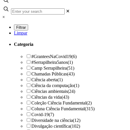
✕
×
Limpar
Categoria
#GranteesNaCovid19
(6)
#Serrapilheira5anos
(1)
Camp Serrapilheira
(51)
Chamadas Públicas
(43)
Ciência aberta
(1)
Ciência da computação
(1)
Ciências ambientais
(24)
Ciências da vida
(43)
Coleção Ciência Fundamental
(2)
Coluna Ciência Fundamental
(315)
Covid-19
(7)
Diversidade na ciência
(12)
Divulgação científica
(102)