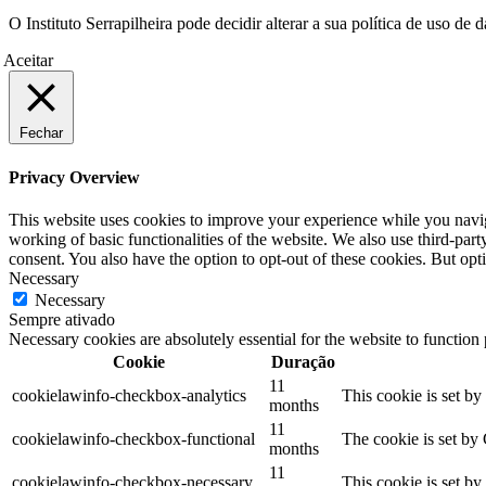
O Instituto Serrapilheira pode decidir alterar a sua política de uso d
Aceitar
Fechar
Privacy Overview
This website uses cookies to improve your experience while you navigat
working of basic functionalities of the website. We also use third-pa
consent. You also have the option to opt-out of these cookies. But op
Necessary
Necessary
Sempre ativado
Necessary cookies are absolutely essential for the website to function
Cookie
Duração
11
cookielawinfo-checkbox-analytics
This cookie is set b
months
11
cookielawinfo-checkbox-functional
The cookie is set by
months
11
cookielawinfo-checkbox-necessary
This cookie is set b