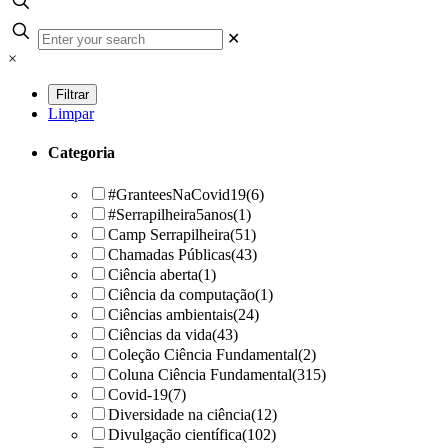
✕
×
Limpar
Categoria
#GranteesNaCovid19
(6)
#Serrapilheira5anos
(1)
Camp Serrapilheira
(51)
Chamadas Públicas
(43)
Ciência aberta
(1)
Ciência da computação
(1)
Ciências ambientais
(24)
Ciências da vida
(43)
Coleção Ciência Fundamental
(2)
Coluna Ciência Fundamental
(315)
Covid-19
(7)
Diversidade na ciência
(12)
Divulgação científica
(102)