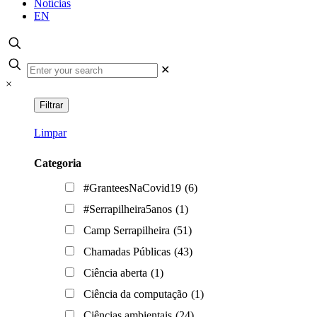
Notícias
EN
✕
×
Limpar
Categoria
#GranteesNaCovid19
(6)
#Serrapilheira5anos
(1)
Camp Serrapilheira
(51)
Chamadas Públicas
(43)
Ciência aberta
(1)
Ciência da computação
(1)
Ciências ambientais
(24)