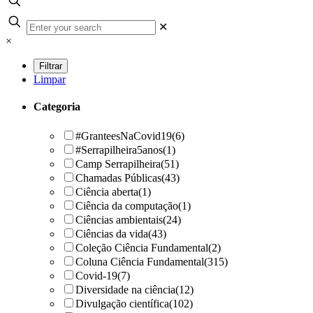
✕
×
Limpar
Categoria
#GranteesNaCovid19
(6)
#Serrapilheira5anos
(1)
Camp Serrapilheira
(51)
Chamadas Públicas
(43)
Ciência aberta
(1)
Ciência da computação
(1)
Ciências ambientais
(24)
Ciências da vida
(43)
Coleção Ciência Fundamental
(2)
Coluna Ciência Fundamental
(315)
Covid-19
(7)
Diversidade na ciência
(12)
Divulgação científica
(102)