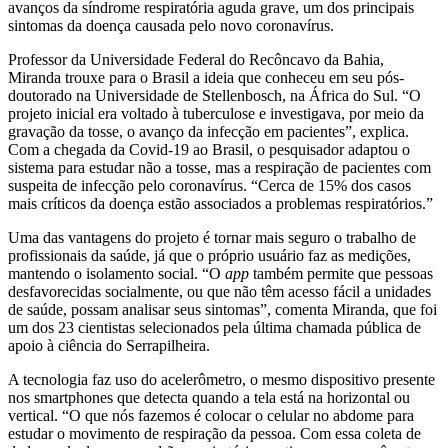
avanços da síndrome respiratória aguda grave, um dos principais
sintomas da doença causada pelo novo coronavírus.
Professor da Universidade Federal do Recôncavo da Bahia,
Miranda trouxe para o Brasil a ideia que conheceu em seu pós-
doutorado na Universidade de Stellenbosch, na África do Sul. “O
projeto inicial era voltado à tuberculose e investigava, por meio da
gravação da tosse, o avanço da infecção em pacientes”, explica.
Com a chegada da Covid-19 ao Brasil, o pesquisador adaptou o
sistema para estudar não a tosse, mas a respiração de pacientes com
suspeita de infecção pelo coronavírus. “Cerca de 15% dos casos
mais críticos da doença estão associados a problemas respiratórios.”
Uma das vantagens do projeto é tornar mais seguro o trabalho de
profissionais da saúde, já que o próprio usuário faz as medições,
mantendo o isolamento social. “O
app
também permite que pessoas
desfavorecidas socialmente, ou que não têm acesso fácil a unidades
de saúde, possam analisar seus sintomas”, comenta Miranda, que foi
um dos 23 cientistas selecionados pela última chamada pública de
apoio à ciência do Serrapilheira.
A tecnologia faz uso do acelerômetro, o mesmo dispositivo presente
nos smartphones que detecta quando a tela está na horizontal ou
vertical. “O que nós fazemos é colocar o celular no abdome para
estudar o movimento de respiração da pessoa. Com essa coleta de