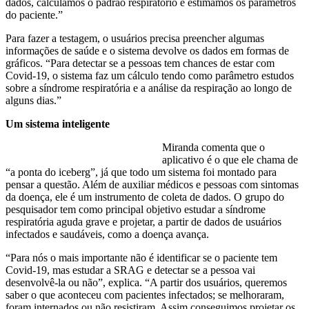
dados, calculamos o padrão respiratório e estimamos os parâmetros
do paciente.”
Para fazer a testagem, o usuários precisa preencher algumas
informações de saúde e o sistema devolve os dados em formas de
gráficos. “Para detectar se a pessoas tem chances de estar com
Covid-19, o sistema faz um cálculo tendo como parâmetro estudos
sobre a síndrome respiratória e a análise da respiração ao longo de
alguns dias.”
Um sistema inteligente
Miranda comenta que o
aplicativo é o que ele chama de
“a ponta do iceberg”, já que todo um sistema foi montado para
pensar a questão. Além de auxiliar médicos e pessoas com sintomas
da doença, ele é um instrumento de coleta de dados. O grupo do
pesquisador tem como principal objetivo estudar a síndrome
respiratória aguda grave e projetar, a partir de dados de usuários
infectados e saudáveis, como a doença avança.
“Para nós o mais importante não é identificar se o paciente tem
Covid-19, mas estudar a SRAG e detectar se a pessoa vai
desenvolvê-la ou não”, explica. “A partir dos usuários, queremos
saber o que aconteceu com pacientes infectados; se melhoraram,
foram internados ou não resistiram. Assim conseguimos projetar os