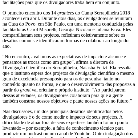
facilitações para que os divulgadores trabalhem em conjunto.
O primeiro encontro dos 14
grantees
do Camp Serrapilheira 2018
aconteceu em abril. Durante dois dias, os divulgadores se reuniram
na Casa do Povo, em São Paulo, em uma mentoria conduzida pelas
facilitadoras Carol Misorelli, Georgia Nicolau e Juliana Fava. Eles
compartilharam seus projetos, refletiram coletivamente sobre os
desafios comuns e identificaram formas de colaborar ao longo do
ano.
“No encontro, avaliamos as expectativas de impacto e alcance e
pensamos as trocas como um grupo”, afirma a diretora de
Divulgação Científica do Serrapilheira, Natasha Felizi. Ela ressalta
que o instituto espera dos projetos de divulgação científica o mesmo
grau de excelência pressuposto para os de pesquisa, tanto no
conteúdo quanto na forma, e que o desenvolvimento das propostas a
partir do
grant
vai orientar o próprio instituto. “Ao participarem
dessas atividades, os divulgadores colaboram para que a gente
também construa nossos objetivos e paute nossas ações no futuro.”
Nas discussões, um dos principais desafios identificados pelos
divulgadores é o de como medir o impacto de seus projetos. A
dificuldade de atuar fora de seus expertises também foi um ponto
levantado – por exemplo, a falta de conhecimento técnico para
produzir um podcast ou um canal de Youtube. Outra indagação dos