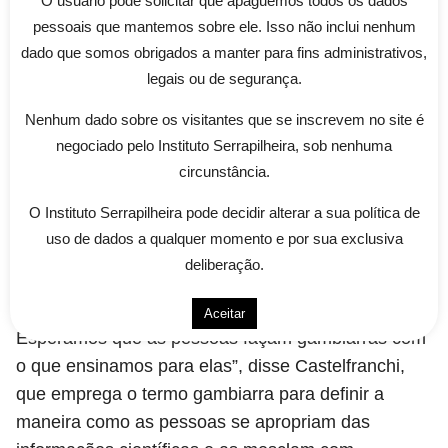
O usuário pode solicitar que apaguemos todos os dados
Universidade Federal de Minas Gerais (UFMG),
pessoais que mantemos sobre ele. Isso não inclui nenhum
Yurij Castelfranchi, foi o primeiro palestrante neste
dado que somos obrigados a manter para fins administrativos,
dia inaugural do Camp Serrapilheira. Em pouco
legais ou de segurança.
mais de 30 minutos, ele abordou o tema “O hacker
e a gambiarra: surpresas e desobediências da
Nenhum dado sobre os visitantes que se inscrevem no site é
divulgação científica”.
negociado pelo Instituto Serrapilheira, sob nenhuma
circunstância.
Yurij Castelfranchi, diretor de divulgação científica
O Instituto Serrapilheira pode decidir alterar a sua política de
da UFMG. Foto: Filipe Costa/ Agência Rastro
uso de dados a qualquer momento e por sua exclusiva
deliberação.
“As pessoas reinterpretam e reutilizam informação
e conhecimento para criar coisas novas.
Aceitar
Esperamos que as pessoas façam gambiarras com
o que ensinamos para elas”, disse Castelfranchi,
que emprega o termo gambiarra para definir a
maneira como as pessoas se apropriam das