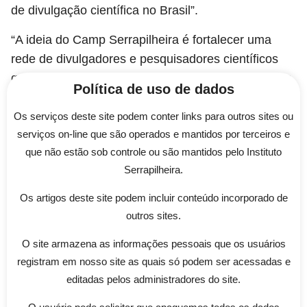
de divulgação científica no Brasil”.
“A ideia do Camp Serrapilheira é fortalecer uma
rede de divulgadores e pesquisadores científicos
que trabalhem conjuntamente. Na visão do instituto,
Política de uso de dados
a divulgação científica não é algo que se conduz
posteriormente à pesquisa. Mas, sim, um valor e
Os serviços deste site podem conter links para outros sites ou
serviços on-line que são operados e mantidos por terceiros e
uma preocupação que devem estar presentes na
que não estão sob controle ou são mantidos pelo Instituto
produção científica desde os seus primeiros
Serrapilheira.
passos. Mais do que divulgação de resultados, a
nossa divulgação científica enfatiza criatividade, as
Os artigos deste site podem incluir conteúdo incorporado de
grandes perguntas e o método científico”, disse a
outros sites.
diretora.
O site armazena as informações pessoais que os usuários
Gambiarra
registram em nosso site as quais só podem ser acessadas e
editadas pelos administradores do site.
O físico e diretor de Divulgação Científica da