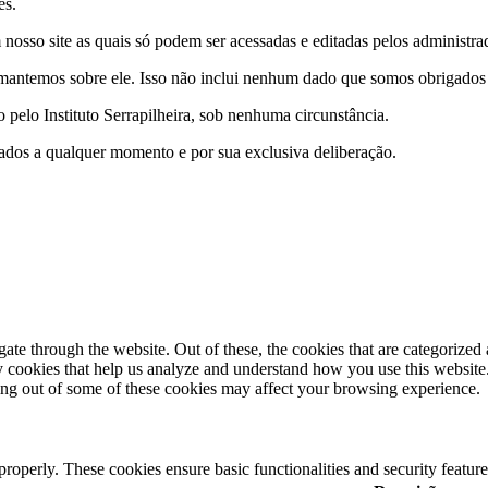
es.
nosso site as quais só podem ser acessadas e editadas pelos administrad
antemos sobre ele. Isso não inclui nenhum dado que somos obrigados a 
pelo Instituto Serrapilheira, sob nenhuma circunstância.
e dados a qualquer momento e por sua exclusiva deliberação.
e through the website. Out of these, the cookies that are categorized a
rty cookies that help us analyze and understand how you use this websit
ting out of some of these cookies may affect your browsing experience.
 properly. These cookies ensure basic functionalities and security featu