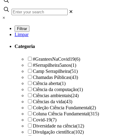
✕
×
Limpar
Categoria
#GranteesNaCovid19
(6)
#Serrapilheira5anos
(1)
Camp Serrapilheira
(51)
Chamadas Públicas
(43)
Ciência aberta
(1)
Ciência da computação
(1)
Ciências ambientais
(24)
Ciências da vida
(43)
Coleção Ciência Fundamental
(2)
Coluna Ciência Fundamental
(315)
Covid-19
(7)
Diversidade na ciência
(12)
Divulgação científica
(102)