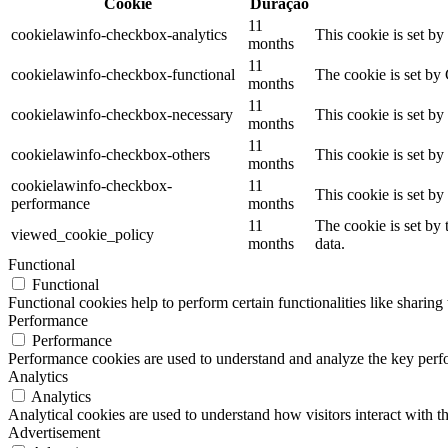
Cookie
Duração
11
cookielawinfo-checkbox-analytics
This cookie is set b
months
11
cookielawinfo-checkbox-functional
The cookie is set by
months
11
cookielawinfo-checkbox-necessary
This cookie is set b
months
11
cookielawinfo-checkbox-others
This cookie is set b
months
cookielawinfo-checkbox-
11
This cookie is set b
performance
months
11
The cookie is set by
viewed_cookie_policy
months
data.
Functional
Functional
Functional cookies help to perform certain functionalities like sharing 
Performance
Performance
Performance cookies are used to understand and analyze the key perfor
Analytics
Analytics
Analytical cookies are used to understand how visitors interact with th
Advertisement