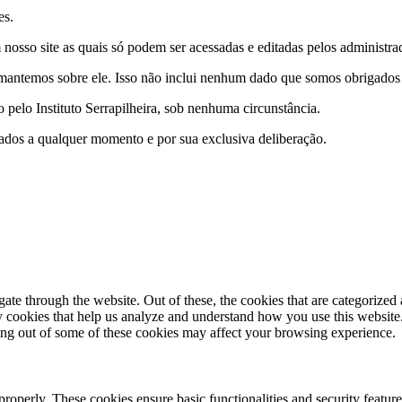
es.
nosso site as quais só podem ser acessadas e editadas pelos administrad
antemos sobre ele. Isso não inclui nenhum dado que somos obrigados a 
pelo Instituto Serrapilheira, sob nenhuma circunstância.
e dados a qualquer momento e por sua exclusiva deliberação.
e through the website. Out of these, the cookies that are categorized a
rty cookies that help us analyze and understand how you use this websit
ting out of some of these cookies may affect your browsing experience.
 properly. These cookies ensure basic functionalities and security featu