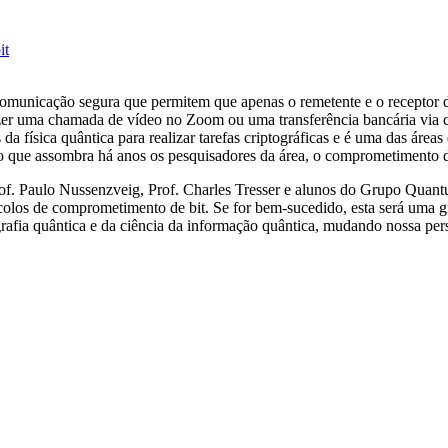
it
e comunicação segura que permitem que apenas o remetente e o recept
zer uma chamada de vídeo no Zoom ou uma transferência bancária via cel
da física quântica para realizar tarefas criptográficas e é
uma das áreas
co que assombra há anos os pesquisadores da área, o comprometimento d
Prof. Paulo Nussenzveig, Prof. Charles Tresser e alunos do Grupo Qua
ocolos de comprometimento de bit.
Se for bem-sucedido, esta será uma g
rafia quântica e da ciência da informação quântica, mudando nossa pers