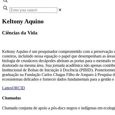
✕
Keltony Aquino
Ciências da Vida
Keltony Aquino é um pesquisador comprometido com a preservação dos
costeiros, incluindo nessa equação o papel que desempenham as áreas 
biologia de crustáceos decápodes abriram as portas para o mestrado e
doutorado na mesma área. Sua jornada acadêmica não apenas contri
Institucional de Bolsas de Iniciação à Docência (PIBID). Posteriorme
graduação na Fundação Carlos Chagas Filho de Amparo à Pesquisa do 
ecossistemas delicados e fornecer dados fundamentais para a gestão e
Lattes
ORCID
Chamadas
Chamada conjunta de apoio a pós-docs negros e indígenas em ecologi