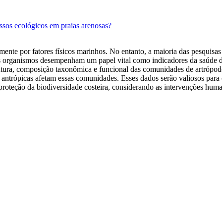
ssos ecológicos em praias arenosas?
mente por fatores físicos marinhos. No entanto, a maioria das pesquisa
ses organismos desempenham um papel vital como indicadores da saúde d
rutura, composição taxonômica e funcional das comunidades de artrópode
s antrópicas afetam essas comunidades. Esses dados serão valiosos para
a proteção da biodiversidade costeira, considerando as intervenções hum