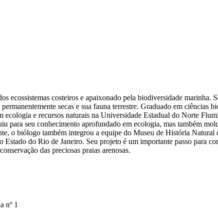
 ecossistemas costeiros e apaixonado pela biodiversidade marinha. S
permanentemente secas e sua fauna terrestre. Graduado em ciências bio
m ecologia e recursos naturais na Universidade Estadual do Norte Flum
buiu para seu conhecimento aprofundado em ecologia, mas também mol
nte, o biólogo também integrou a equipe do Museu de História Natural d
Estado do Rio de Janeiro. Seu projeto é um importante passo para comp
 conservação das preciosas praias arenosas.
a nº 1