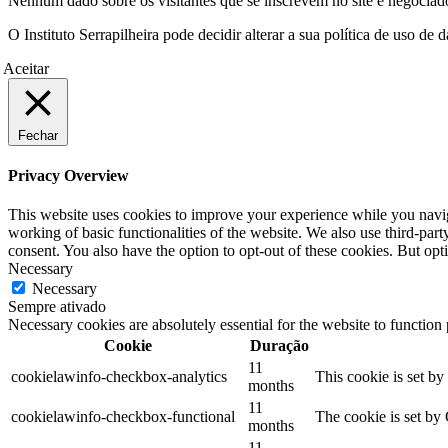
Nenhum dado sobre os visitantes que se inscrevem no site é negociado 
O Instituto Serrapilheira pode decidir alterar a sua política de uso d
Aceitar
Fechar
Privacy Overview
This website uses cookies to improve your experience while you navigat
working of basic functionalities of the website. We also use third-pa
consent. You also have the option to opt-out of these cookies. But op
Necessary
Necessary
Sempre ativado
Necessary cookies are absolutely essential for the website to function
Cookie
Duração
11
cookielawinfo-checkbox-analytics
This cookie is set b
months
11
cookielawinfo-checkbox-functional
The cookie is set by
months
11