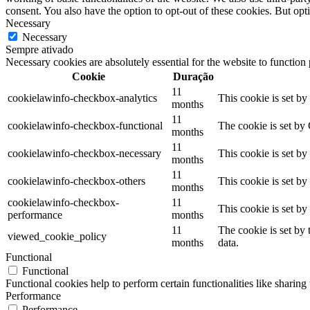
consent. You also have the option to opt-out of these cookies. But op
Necessary
Necessary
Sempre ativado
Necessary cookies are absolutely essential for the website to function
Cookie
Duração
11
cookielawinfo-checkbox-analytics
This cookie is set b
months
11
cookielawinfo-checkbox-functional
The cookie is set by
months
11
cookielawinfo-checkbox-necessary
This cookie is set b
months
11
cookielawinfo-checkbox-others
This cookie is set b
months
cookielawinfo-checkbox-
11
This cookie is set b
performance
months
11
The cookie is set by
viewed_cookie_policy
months
data.
Functional
Functional
Functional cookies help to perform certain functionalities like sharing 
Performance
Performance