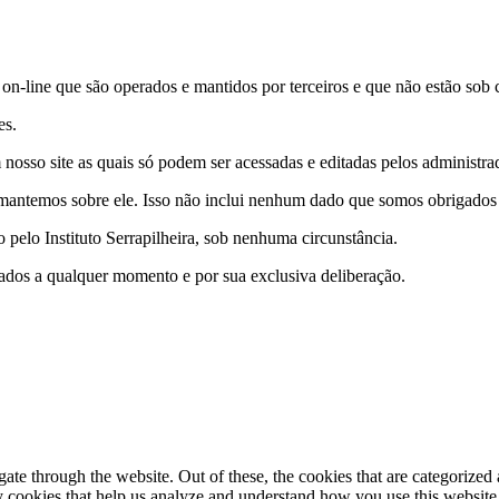
s on-line que são operados e mantidos por terceiros e que não estão sob c
es.
nosso site as quais só podem ser acessadas e editadas pelos administrad
antemos sobre ele. Isso não inclui nenhum dado que somos obrigados a 
pelo Instituto Serrapilheira, sob nenhuma circunstância.
e dados a qualquer momento e por sua exclusiva deliberação.
e through the website. Out of these, the cookies that are categorized a
rty cookies that help us analyze and understand how you use this websit