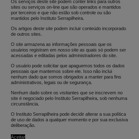
Os serviços deste site podem conter links para outros
assombra há anos os pesquisadores da área, o
sites ou serviços on-line que são operados e mantidos
comprometimento de bit.
por terceiros e que não estão sob controle ou são
mantidos pelo Instituto Serrapilheira.
O objetivo desse projeto, que será realizado em
Os artigos deste site podem incluir conteúdo incorporado
colaboração com o Prof. Paulo Nussenzveig,
de outros sites.
Prof. Charles Tresser e alunos do Grupo
O site armazena as informações pessoais que os
Quantum Foundations da Universidade de São
usuários registram em nosso site as quais só podem ser
Paulo, é entender como a criptografia quântica
acessadas e editadas pelos administradores do site.
pode ajudar no desenvolvimento de novos
O usuário pode solicitar que apaguemos todos os dados
protocolos de comprometimento de bit.
Se for
pessoais que mantemos sobre ele. Isso não inclui
nenhum dado que somos obrigados a manter para fins
bem-sucedido, esta será uma grande
administrativos, legais ou de segurança.
contribuição para o campo, não apenas para as
Nenhum dado sobre os visitantes que se inscrevem no
aplicações práticas, mas também para a nossa
site é negociado pelo Instituto Serrapilheira, sob nenhuma
compreensão dos limites da criptografia quântica
circunstância.
e da ciência da informação quântica, mudando
O Instituto Serrapilheira pode decidir alterar a sua política
nossa perspectiva do que pode ou não ser feito
de uso de dados a qualquer momento e por sua exclusiva
deliberação.
com sistemas quânticos.
Aceitar