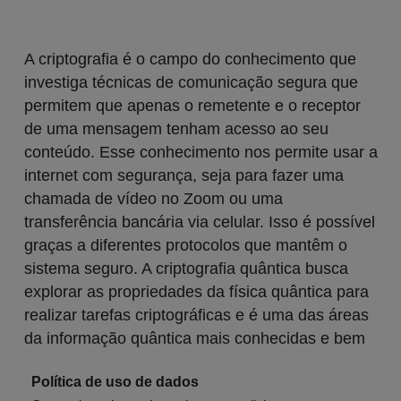
A criptografia é o campo do conhecimento que
investiga técnicas de comunicação segura que
permitem que apenas o remetente e o receptor
de uma mensagem tenham acesso ao seu
conteúdo.
Esse conhecimento nos permite usar a
internet com segurança, seja para fazer uma
chamada de vídeo no Zoom ou uma
transferência bancária via celular. Isso é possível
graças a diferentes protocolos que mantêm o
sistema seguro
. A criptografia quântica busca
explorar as propriedades da física quântica para
realizar tarefas criptográficas e é
uma das áreas
da informação quântica mais conhecidas e bem
desenvolvidas da atualidade. Um dos grandes
Política de uso de dados
desafios da criptografia é um ponto fraco que