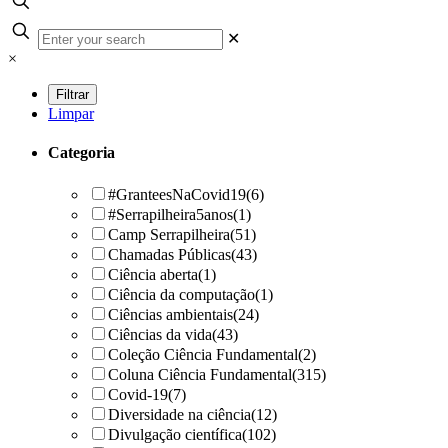
✕
×
Limpar
Categoria
#GranteesNaCovid19
(6)
#Serrapilheira5anos
(1)
Camp Serrapilheira
(51)
Chamadas Públicas
(43)
Ciência aberta
(1)
Ciência da computação
(1)
Ciências ambientais
(24)
Ciências da vida
(43)
Coleção Ciência Fundamental
(2)
Coluna Ciência Fundamental
(315)
Covid-19
(7)
Diversidade na ciência
(12)
Divulgação científica
(102)