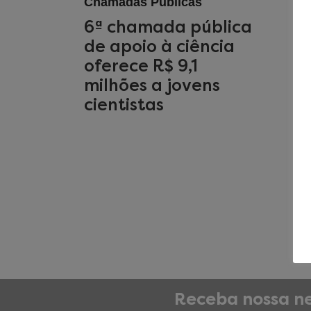
Chamadas Públicas
6ª chamada pública
de apoio à ciência
oferece R$ 9,1
milhões a jovens
cientistas
Receba nossa ne