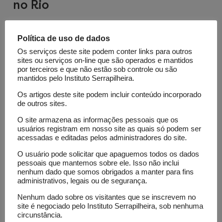
no Rio
Política de uso de dados
Os serviços deste site podem conter links para outros
sites ou serviços on-line que são operados e mantidos
por terceiros e que não estão sob controle ou são
Ciências da
mantidos pelo Instituto Serrapilheira.
vida
Os artigos deste site podem incluir conteúdo incorporado
Institucional
de outros sites.
Em
O site armazena as informações pessoais que os
usuários registram em nosso site as quais só podem ser
parceria
acessadas e editadas pelos administradores do site.
inédita,
O usuário pode solicitar que apaguemos todos os dados
Serrapilheira
pessoais que mantemos sobre ele. Isso não inclui
nenhum dado que somos obrigados a manter para fins
e Nature
administrativos, legais ou de segurança.
realizam
Nenhum dado sobre os visitantes que se inscrevem no
conferência
site é negociado pelo Instituto Serrapilheira, sob nenhuma
internacional
circunstância.