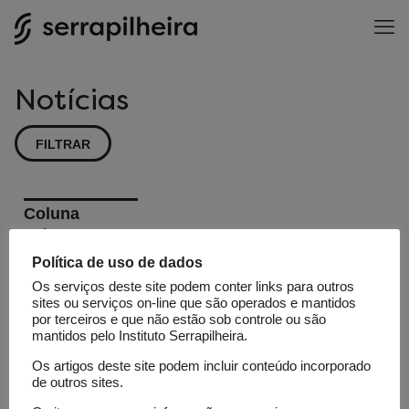
Notícias
FILTRAR
Coluna
Ciência
Fundamental
Política de uso de dados
Qual é o
Os serviços deste site podem conter links para outros
sites ou serviços on-line que são operados e mantidos
preço de
por terceiros e que não estão sob controle ou são
uma
mantidos pelo Instituto Serrapilheira.
endemia
Os artigos deste site podem incluir conteúdo incorporado
de outros sites.
no futuro?