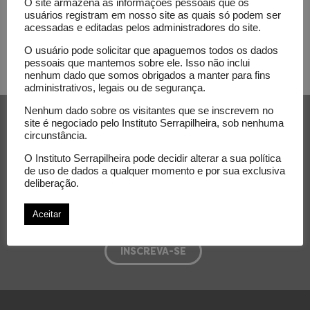
O site armazena as informações pessoais que os
usuários registram em nosso site as quais só podem ser
acessadas e editadas pelos administradores do site.
O usuário pode solicitar que apaguemos todos os dados
pessoais que mantemos sobre ele. Isso não inclui
nenhum dado que somos obrigados a manter para fins
administrativos, legais ou de segurança.
Receba nossa newsletter e
Nenhum dado sobre os visitantes que se inscrevem no
site é negociado pelo Instituto Serrapilheira, sob nenhuma
acompanhe as novidades do
circunstância.
Serrapilheira
O Instituto Serrapilheira pode decidir alterar a sua política
de uso de dados a qualquer momento e por sua exclusiva
deliberação.
E-mail
Aceitar