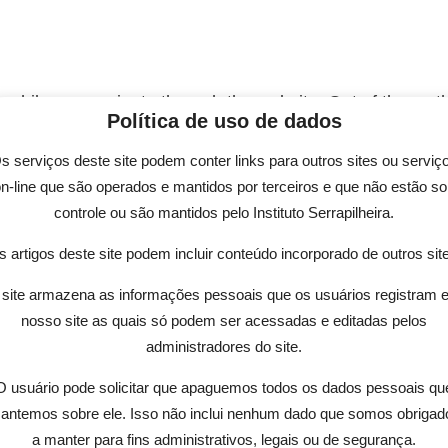
 while you navigate through the website. Out of these, t
Política de uso de dados
rking of basic functionalities of the
...
s serviços deste site podem conter links para outros sites ou serviç
n-line que são operados e mantidos por terceiros e que não estão s
controle ou são mantidos pelo Instituto Serrapilheira.
site to function properly. These cookies ensure basic fun
 artigos deste site podem incluir conteúdo incorporado de outros sit
site armazena as informações pessoais que os usuários registram 
Descrição
nosso site as quais só podem ser acessadas e editadas pelos
administradores do site.
This cookie is set by GDPR Cookie Consent pl
hs
cookies in the category "Analytics".
O usuário pode solicitar que apaguemos todos os dados pessoais qu
The cookie is set by GDPR cookie consent to 
hs
antemos sobre ele. Isso não inclui nenhum dado que somos obrigad
"Functional".
a manter para fins administrativos, legais ou de segurança.