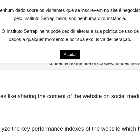
This cookie is set by GDPR Cookie Consent pl
hs
cookies in the category "Necessary".
enhum dado sobre os visitantes que se inscrevem no site é negocia
pelo Instituto Serrapilheira, sob nenhuma circunstância.
This cookie is set by GDPR Cookie Consent pl
hs
cookies in the category "Other.
O Instituto Serrapilheira pode decidir alterar a sua política de uso de
dados a qualquer momento e por sua exclusiva deliberação.
This cookie is set by GDPR Cookie Consent pl
hs
cookies in the category "Performance".
Aceitar
The cookie is set by the GDPR Cookie Consen
hs
consented to the use of cookies. It does not 
ies like sharing the content of the website on social medi
ze the key performance indexes of the website which hel