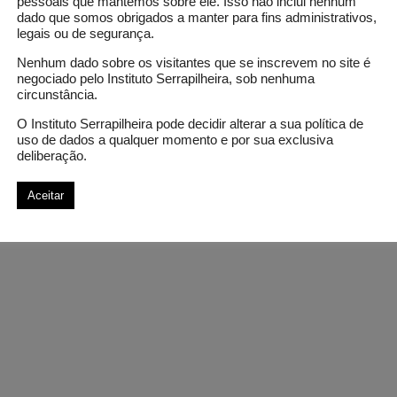
pessoais que mantemos sobre ele. Isso não inclui nenhum
dado que somos obrigados a manter para fins administrativos,
legais ou de segurança.
Nenhum dado sobre os visitantes que se inscrevem no site é
negociado pelo Instituto Serrapilheira, sob nenhuma
circunstância.
O Instituto Serrapilheira pode decidir alterar a sua política de
uso de dados a qualquer momento e por sua exclusiva
deliberação.
Aceitar