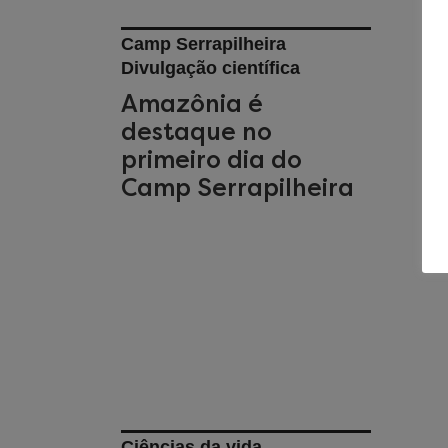
Camp Serrapilheira
Divulgação científica
Amazônia é
destaque no
primeiro dia do
Camp Serrapilheira
Ciências da vida