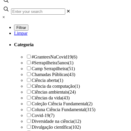
✕
×
Limpar
Categoria
#GranteesNaCovid19
(6)
#Serrapilheira5anos
(1)
Camp Serrapilheira
(51)
Chamadas Públicas
(43)
Ciência aberta
(1)
Ciência da computação
(1)
Ciências ambientais
(24)
Ciências da vida
(43)
Coleção Ciência Fundamental
(2)
Coluna Ciência Fundamental
(315)
Covid-19
(7)
Diversidade na ciência
(12)
Divulgação científica
(102)