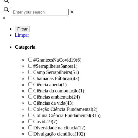
✕
×
Limpar
Categoria
#GranteesNaCovid19
(6)
#Serrapilheira5anos
(1)
Camp Serrapilheira
(51)
Chamadas Públicas
(43)
Ciência aberta
(1)
Ciência da computação
(1)
Ciências ambientais
(24)
Ciências da vida
(43)
Coleção Ciência Fundamental
(2)
Coluna Ciência Fundamental
(315)
Covid-19
(7)
Diversidade na ciência
(12)
Divulgação científica
(102)