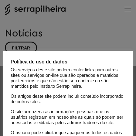
Notícias
FILTRAR
Política de uso de dados
Os serviços deste site podem conter links para outros
Receba nossa newsletter e
sites ou serviços on-line que são operados e mantidos
por terceiros e que não estão sob controle ou são
acompanhe as novidades do
mantidos pelo Instituto Serrapilheira.
Serrapilheira
Os artigos deste site podem incluir conteúdo incorporado
de outros sites.
E-mail
O site armazena as informações pessoais que os
usuários registram em nosso site as quais só podem ser
acessadas e editadas pelos administradores do site.
O usuário pode solicitar que apaguemos todos os dados