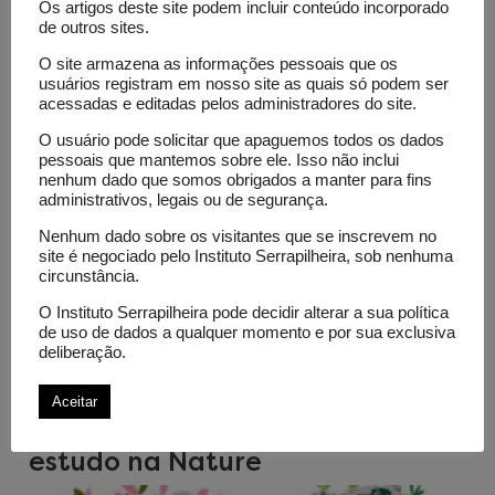
Grant Serrapilheira: R$ 100.000,00
Os artigos deste site podem incluir conteúdo incorporado
de outros sites.
Instituições
O site armazena as informações pessoais que os
Pontifícia Universidade Católica do Rio de
usuários registram em nosso site as quais só podem ser
acessadas e editadas pelos administradores do site.
Janeiro
O usuário pode solicitar que apaguemos todos os dados
pessoais que mantemos sobre ele. Isso não inclui
Temas
biodiversidade
mudanças climáticas
nenhum dado que somos obrigados a manter para fins
restauração ecológica
administrativos, legais ou de segurança.
Nenhum dado sobre os visitantes que se inscrevem no
site é negociado pelo Instituto Serrapilheira, sob nenhuma
circunstância.
Notícias relacionadas
O Instituto Serrapilheira pode decidir alterar a sua política
de uso de dados a qualquer momento e por sua exclusiva
deliberação.
Coluna Ciência Fundamental
É possível inverter degradação
Aceitar
da natureza até 2050, mostra
estudo na Nature